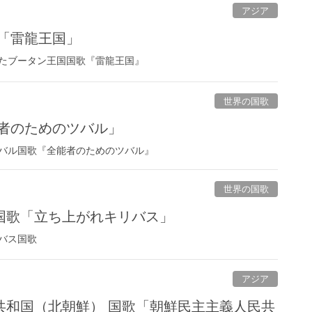
アジア
歌「雷龍王国」
たブータン王国国歌『雷龍王国』
世界の国歌
能者のためのツバル」
バル国歌『全能者のためのツバル』
世界の国歌
国歌「立ち上がれキリバス」
バス国歌
アジア
共和国（北朝鮮） 国歌「朝鮮民主主義人民共