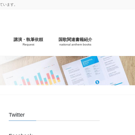
ています。
講演・執筆依頼
国歌関連書籍紹介
Request
national anthem books
Twitter