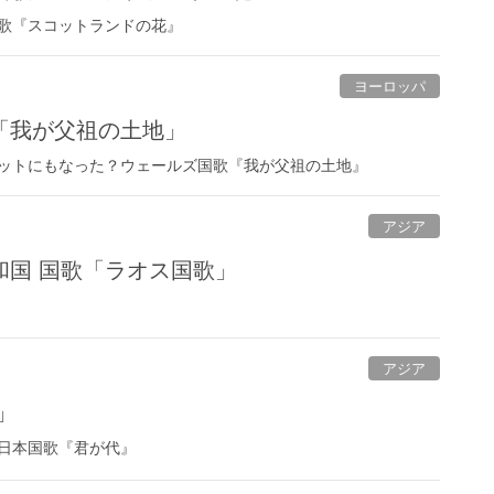
歌『スコットランドの花』
ヨーロッパ
「我が父祖の土地」
ットにもなった？ウェールズ国歌『我が父祖の土地』
アジア
和国 国歌「ラオス国歌」
アジア
」
日本国歌『君が代』