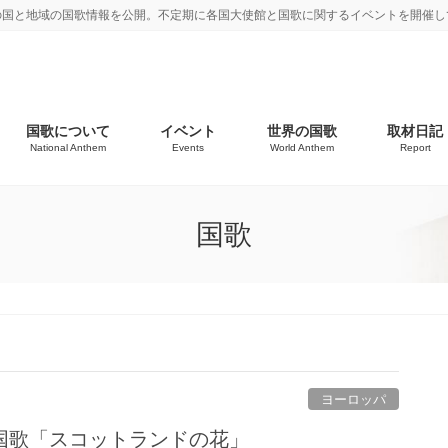
の国と地域の国歌情報を公開。不定期に各国大使館と国歌に関するイベントを開催し
国歌について
イベント
世界の国歌
取材日記
National Anthem
Events
World Anthem
Report
国歌
ヨーロッパ
国歌「スコットランドの花」