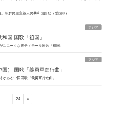
曲。朝鮮民主主義人民共和国国歌（愛国歌）
アジア
共和国 国歌「祖国」
がユニークな東ティモール国歌『祖国』
アジア
中国） 国歌「義勇軍進行曲」
縁がある中国国歌『義勇軍行進曲』
…
24
»