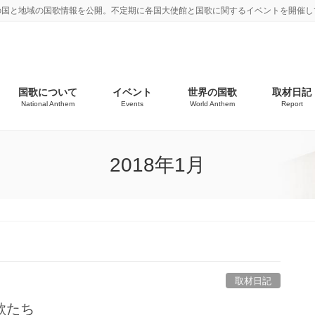
の国と地域の国歌情報を公開。不定期に各国大使館と国歌に関するイベントを開催し
国歌について
イベント
世界の国歌
取材日記
National Anthem
Events
World Anthem
Report
2018年1月
取材日記
歌たち