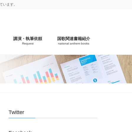
ています。
講演・執筆依頼
国歌関連書籍紹介
Request
national anthem books
Twitter