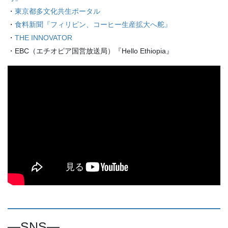
・
東京都多文化共生ポータル
・
食料新聞『フィリピン、コーヒー生産拡大へ舵』
・
THE INNOVATOR
・EBC（エチオピア国営放送局）『Hello Ethiopia』
―SNS―