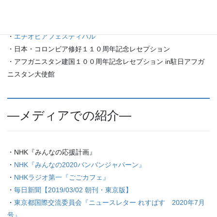
④その他
・
トーゴ大使離日パーティ
・
エチオピアフェスティバル
・日本・コロンビア修好１１０周年記念レセプション
・アフガニスタン建国１００周年記念レセプション in駐日アフガ
ニスタン大使館
―メディアでの紹介―
・NHK『みんなの応援計画』
・
NHK『みんなの2020バンバンジャパーン』
・
NHKラジオ第一『ごごカフェ』
・
毎日新聞【2019/03/02 朝刊・東京版】
・
東京都国際交流委員会『ニュースレター れすぱす 2020年7月
号』