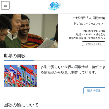
一般社団法人 国歌の輪
歌うだけじゃもったいない！
国の象徴である国歌
Previous
Next
歌詞・メロディ・成り立ち
多彩な国歌を知って世界を知ろう
詳細はこちらから
世界の国歌
多彩で愛らしい世界の国歌情報。信頼でき
る情報源から収集し制作しています。
続きを読む
国歌の輪について