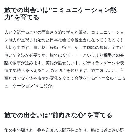
旅での出会いは
”コミュニケーション能
力”
を育てる
人と交流することの面白さを旅で学んだ筆者。コミュニケーショ
ン能力が重視され始めた日本社会で今後重要になってくるとても
大切な力です。買い物、移動、宿泊、そして国歌の録音。全てに
おいて交渉が必要です。旅では交渉・・・というより
相手との会
話
で物事が進みます。英語が話せない中、ボディランゲージや表
情で気持ちを伝えることの大切さを知ります。旅で気づいた、言
葉だけでなく体や表情の変化を交えて会話をする
”トータル・コミ
ュニケーション”
をご紹介。
旅での出会いは
”前向きな心”
を育てる
旅の中で騙され、物を盗まれ人間不信に陥り、時には道に迷い野