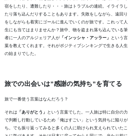
宿をしたり、遭難したり・・・旅はトラブルの連続。イライラし
たり落ち込んだりすることもあります。失敗をしながら、遠回り
をしながらも着実にゴールに進んでいくのが旅です。これって人
生にも当てはまりませんか？旅中、物を盗まれ落ち込んでいる筆
者に一人のアルジェリア人が
「インッシャ・アッラー」
という言
葉を教えてくれます。それがポジティブシンキングで生きる人生
の始まりでした。
旅での出会いは
”感謝の気持ち”
を育てる
旅で一番使う言葉はなんだろう？
それは
「ありがとう」
という言葉でした。一人旅は特に自分の力
で判断し行動しているため「俺はすごい」という気持ちに陥りが
ち。でも振り返ってみると多くの人に助けられ支えられていたこ
とに気づきます。それは日本に戻ってからも同じで、当たり前に