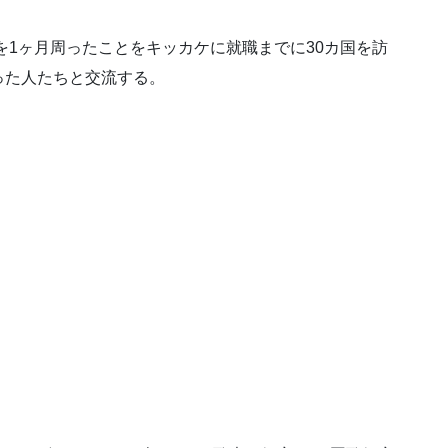
を1ヶ月周ったことをキッカケに就職までに30カ国を訪
った人たちと交流する。