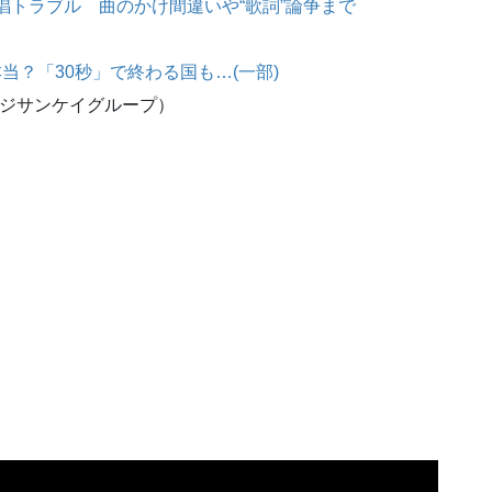
唱トラブル 曲のかけ間違いや“歌詞”論争まで
当？「30秒」で終わる国も…(一部)
ジサンケイグループ）