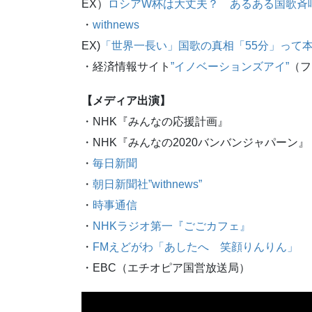
EX）
ロシアW杯は大丈夫？ あるある国歌斉
・
withnews
EX)
「世界一長い」国歌の真相「55分」って本
・経済情報サイト
”イノベーションズアイ”
（フ
【メディア出演】
・NHK『みんなの応援計画』
・NHK『みんなの2020バンバンジャパーン』
・
毎日新聞
・
朝日新聞社”withnews”
・
時事通信
・
NHKラジオ第一『ごごカフェ』
・
FMえどがわ「あしたへ 笑顔りんりん」
・EBC（エチオピア国営放送局）