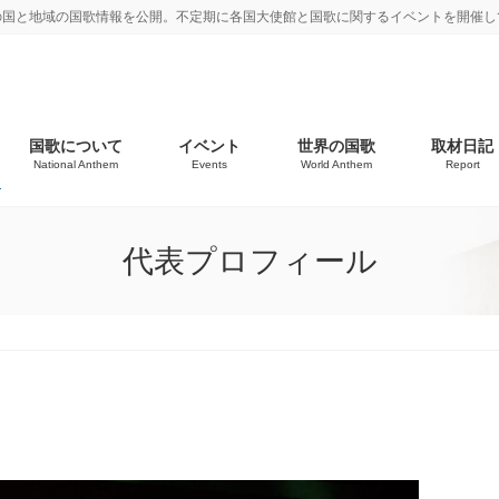
の国と地域の国歌情報を公開。不定期に各国大使館と国歌に関するイベントを開催し
国歌について
イベント
世界の国歌
取材日記
National Anthem
Events
World Anthem
Report
代表プロフィール