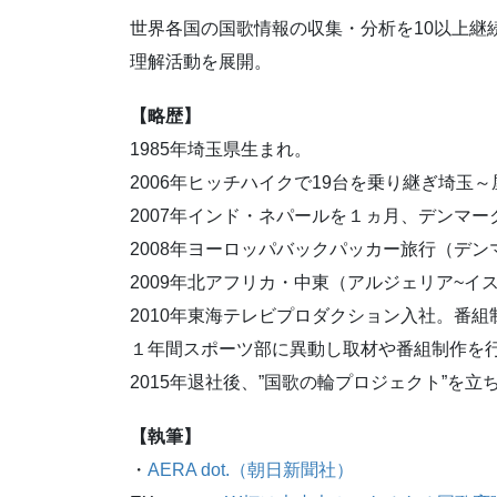
世界各国の国歌情報の収集・分析を10以上継
理解活動を展開。
【略歴】
1985年埼玉県生まれ。
2006年ヒッチハイクで19台を乗り継ぎ埼玉
2007年インド・ネパールを１ヵ月、デンマ
2008年ヨーロッパバックパッカー旅行（デ
2009年北アフリカ・中東（アルジェリア~
2010年東海テレビプロダクション入社。番
１年間スポーツ部に異動し取材や番組制作を
2015年退社後、”国歌の輪プロジェクト”を
【執筆】
・
AERA dot.（朝日新聞社）