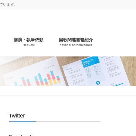
ています。
講演・執筆依頼
国歌関連書籍紹介
Request
national anthem books
Twitter