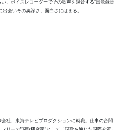
い、ボイスレコーダーでその歌声を録音する“国歌録音
に出会いその奥深さ、面白さにはまる。
作会社、東海テレビプロダクションに就職。仕事の合間
フリーで”国歌研究家”として「国歌を通じた国際交流」