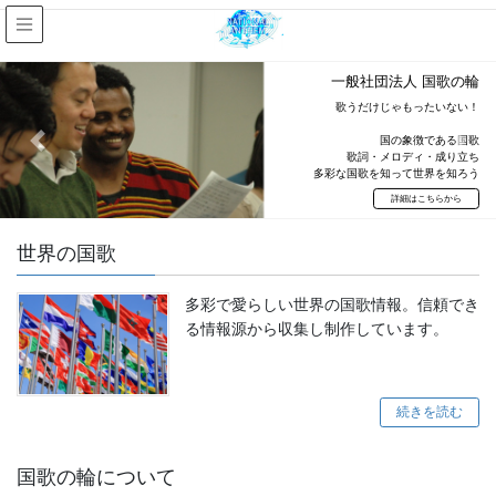
一般社団法人 国歌の輪
歌うだけじゃもったいない！
国の象徴である国歌
Previous
Next
歌詞・メロディ・成り立ち
多彩な国歌を知って世界を知ろう
詳細はこちらから
世界の国歌
多彩で愛らしい世界の国歌情報。信頼でき
る情報源から収集し制作しています。
続きを読む
国歌の輪について