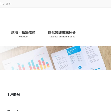
ています。
講演・執筆依頼
国歌関連書籍紹介
Request
national anthem books
Twitter