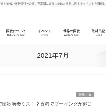
の国と地域の国歌情報を公開。不定期に各国大使館と国歌に関するイベントを開催し
国歌について
イベント
世界の国歌
取材日記
National Anthem
Events
World Anthem
Report
2021年7月
国歌ネタ
で国歌演奏ミス！？香港でブーイングが起こ