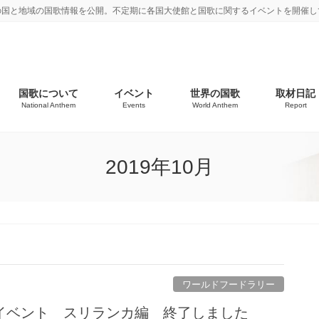
の国と地域の国歌情報を公開。不定期に各国大使館と国歌に関するイベントを開催し
国歌について
イベント
世界の国歌
取材日記
National Anthem
Events
World Anthem
Report
2019年10月
ワールドフードラリー
イベント スリランカ編 終了しました