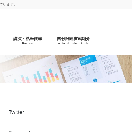
ています。
講演・執筆依頼
国歌関連書籍紹介
Request
national anthem books
Twitter