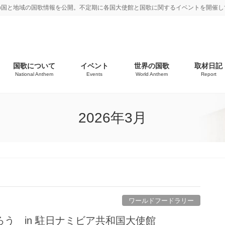
の国と地域の国歌情報を公開。不定期に各国大使館と国歌に関するイベントを開催し
国歌について
イベント
世界の国歌
取材日記
National Anthem
Events
World Anthem
Report
2026年3月
ワールドフードラリー
う in 駐日ナミビア共和国大使館