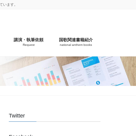
ています。
講演・執筆依頼
国歌関連書籍紹介
Request
national anthem books
Twitter