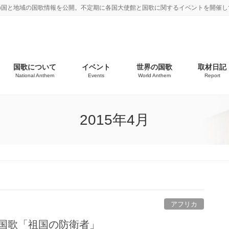
の国と地域の国歌情報を公開。不定期に各国大使館と国歌に関するイベントを開催し
国歌について
イベント
世界の国歌
取材日記
National Anthem
Events
World Anthem
Report
2015年4月
アフリカ
 国歌「祖国の防衛者」