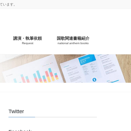
ています。
講演・執筆依頼
国歌関連書籍紹介
Request
national anthem books
Twitter