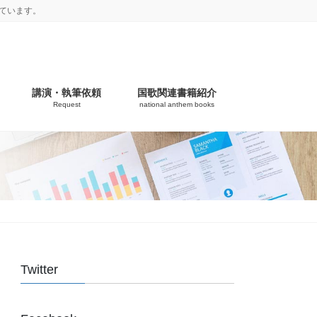
ています。
講演・執筆依頼
国歌関連書籍紹介
Request
national anthem books
Twitter