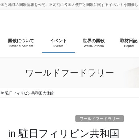
の国と地域の国歌情報を公開。不定期に各国大使館と国歌に関するイベントを開催し
国歌について
イベント
世界の国歌
取材日記
National Anthem
Events
World Anthem
Report
ワールドフードラリー
in 駐日フィリピン共和国大使館
ワールドフードラリー
in 駐日フィリピン共和国