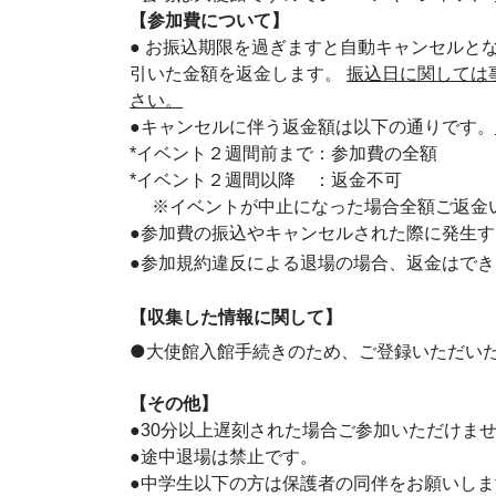
【参加費について】
● お振込期限を過ぎますと自動キャンセルと
引いた金額を返金します。
振込日に関しては
さい。
●キャンセルに伴う返金額は以下の通りです。
*イベント２週間前まで：参加費の全額
*イベント２週間以降 ：返金不可
※イベントが中止になった場合全額ご返金
●参加費の振込やキャンセルされた際に発生
●参加規約違反による退場の場合、返金はでき
【収集した情報に関して】
●大使館入館手続きのため、ご登録いただい
【その他】
●30分以上遅刻された場合ご参加いただけま
●途中退場は禁止です。
●中学生以下の方は保護者の同伴をお願いしま