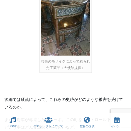
貝殻のモザイクによって彩られ
た工芸品（大使館提供）
後編では騒乱によって、これらの史跡がどのような被害を受けて
いるのか。
また政府軍が奪還したアレッポ。この町をコントロール下に置く
HOME
プロジェクトについて
世界の国歌
イベント
という事はどんな意味があるのかなど、