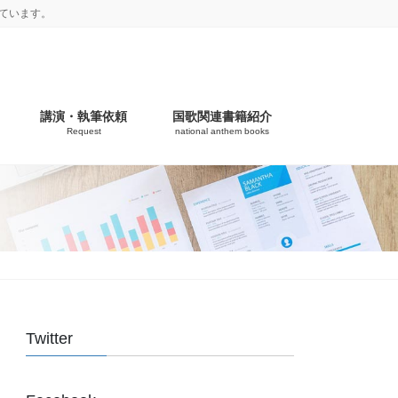
ています。
講演・執筆依頼
国歌関連書籍紹介
Request
national anthem books
Twitter