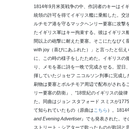
1814年9月米英戦争の中、作詞者のキーは
統領の許可を得てイギリス艦に乗船した。交渉
ルチモア港を守るマックヘンリー要塞に攻撃
たイギリス軍はキー拘束する。彼はイギリス船
間以上の砲撃に耐えた要塞。そこにたなびく星条
with joy（喜びにあふれた）」と言った
に、この時の様子をしたためた。イギリスの
り、メモを基に詩を一晩で完成させる。翌日
揮していたジョセフ ニコルソン判事に完成し
刷物は要塞とボルチモア周辺で配布がされる
リー要塞の防衛』、“18世紀のイギリスの旋
た。同曲はジョン スタフォード スミスが17
て知られていたもの（原曲は
こちら
）。181
and Evening Advertiser
』でも発表された。そ
ストリート・シアターで歌ったものが歌詞と