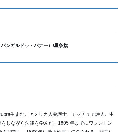
スパンガルドゥ・バナー）/星条旗
rra Rubra生まれ。アメリカ人弁護士、アマチュア詩人。中
をしながら法律を学んだ。1805 年までにワシントン
所を開設し、1833 年に地方検事に任命される。非常に