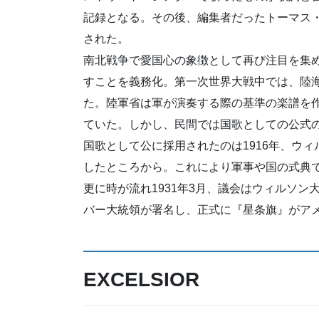
記録となる。その後、編集者だったトーマス
された。
南北戦争で愛国心の象徴として再び注目を集め
すことを義務化。第一次世界大戦中では、陸海
た。陸軍省は軍が演奏する際の基準の楽譜を作
ていた。しかし、民間では国歌としての公式
国歌として公に採用されたのは1916年、ウ
したところから。これにより軍事や国の式典
更に時が流れ1931年3月、議会はウィルソン
バー大統領が署名し、正式に『星条旗』がア
EXCELSIOR