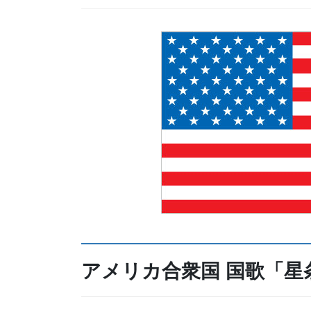
アメリカ合衆国 国歌「星