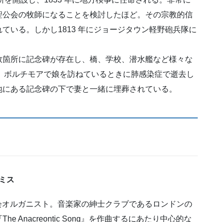
聖公会の牧師になることを検討したほど。その宗教的信
ている。しかし1813 年にジョージタウン軽野砲兵隊に
。
数箇所に記念碑が存在し、橋、学校、潜水艦など様々な
11 日、ボルチモアで娘を訪ねているときに肺感染症で逝去し
地にある記念碑の下で妻と一緒に埋葬されている。
スミス
教会オルガニスト。音楽家の紳士クラブであるロンドンの
Anacreontic Song』を作曲するにあたり中心的な