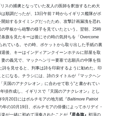
イギリスの捕虜となっていた友人の医師を釈放するため大
は順調だったが、13日午前７時からイギリス艦隊がボ
を開始するタイミングだったため、攻撃計画漏洩を恐れ
の甲板から砲撃の様子を見ていたという。翌朝、25時
旗を見たキーは後にその時の気持ちを「Overcome
と伝えられている。その時、ポケットから取り出した手紙の裏
撤退後、キーはインディアンクイーンホテルに部屋を取
、妻の義兄で、マックヘンリー要塞で志願兵の中隊を指
た詩を見せると、判事は詩を印刷するように勧めた。印
ことになる。チラシには、詩のタイトルが『マックヘン
律「天国のアナクレオン」に合わせて歌う”と書かれてい
75年頃作成し、イギリスで『天国のアナクレオン』とし
4年9月20日にはボルチモアの地方紙『
Baltimore Patriot
の年の10月19日、ボルチモアの俳優によってホリデイ・
音楽が一緒に初めて演奏されたことが
『星条旗』
初演の