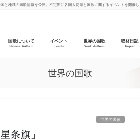
の国と地域の国歌情報を公開。不定期に各国大使館と国歌に関するイベントを開催し
国歌について
イベント
世界の国歌
取材日記
National Anthem
Events
World Anthem
Report
世界の国歌
世界の国歌
「星条旗」