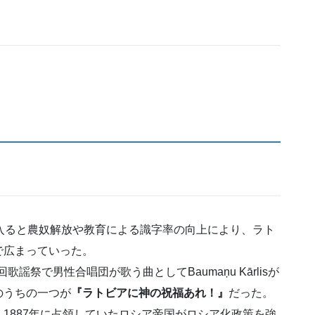
入ると農奴解放や教育による識字率の向上により、ラト
で広まっていった。
謡祭で男性合唱団が歌う曲としてBaumaņu Kārlisが
のうちの一つが
『ラトビアに神の祝福あれ！』
だった。
1887年に占領していたロシア帝国がロシア化政策を強