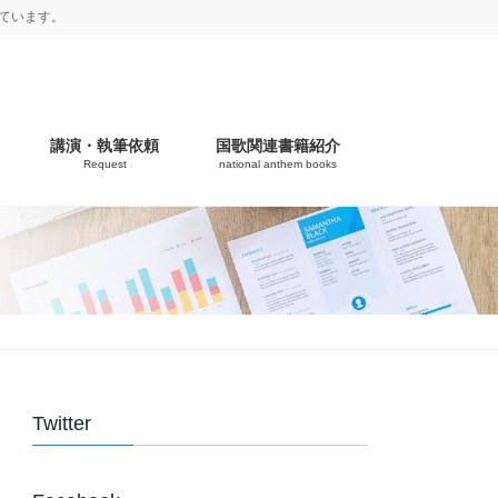
ています。
講演・執筆依頼
国歌関連書籍紹介
Request
national anthem books
Twitter