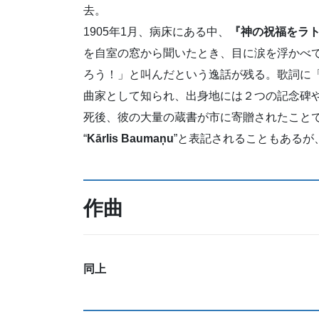
去。
1905年1月、病床にある中、
『神の祝福をラ
を自室の窓から聞いたとき、目に涙を浮かべ
ろう！」と叫んだという逸話が残る。歌詞に
曲家として知られ、出身地には２つの記念碑
死後、彼の大量の蔵書が市に寄贈されたこと
“
Kārlis Baumaņu
”と表記されることもあるが
作曲
同上