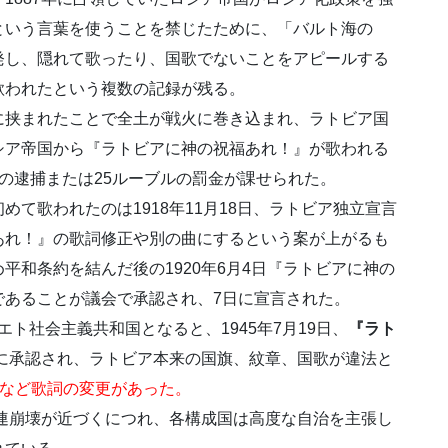
という言葉を使うことを禁じたために、「バルト海の
に反発し、隠れて歌ったり、国歌でないことをアピールする
歌われたという複数の記録が残る。
に挟まれたことで全土が戦火に巻き込まれ、ラトビア国
シア帝国から『ラトビアに神の祝福あれ！』が歌われる
の逮捕または25ルーブルの罰金が課せられた。
て歌われたのは1918年11月18日、ラトビア独立宣言
あれ！』の歌詞修正や別の曲にするという案が上がるも
平和条約を結んだ後の1920年6月4日『ラトビアに神の
であることが議会で承認され、7日に宣言された。
エト社会主義共和国となると、1945年7月19日、
『ラト
に承認され、ラトビア本来の国旗、紋章、国歌が違法と
るなど歌詞の変更があった。
ソ連崩壊が近づくにつれ、各構成国は高度な自治を主張し