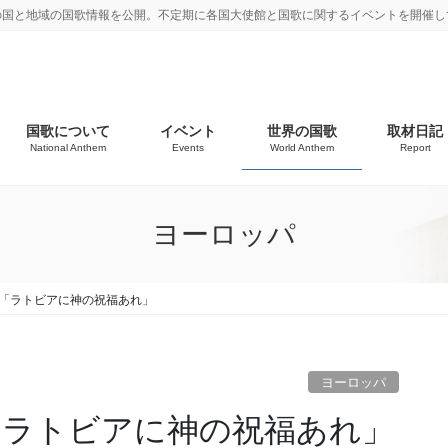
の国と地域の国歌情報を公開。不定期に各国大使館と国歌に関するイベントを開催し
国歌について
イベント
世界の国歌
取材日記
National Anthem
Events
World Anthem
Report
ヨーロッパ
歌「ラトビアに神の祝福あれ」
ヨーロッパ
「ラトビアに神の祝福あれ」