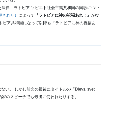
れている。
行した法律「ラトビア ソビエト社会主義共和国の国歌につい
更された）
によって
『ラトビアに神の祝福あれ！』
が復
しラトビア共和国になって以降も『ラトビアに神の祝福あ
 しかし前文の最後にタイトルの「Dievs, sveti
、政治家のスピーチでも最後に使われたりする。