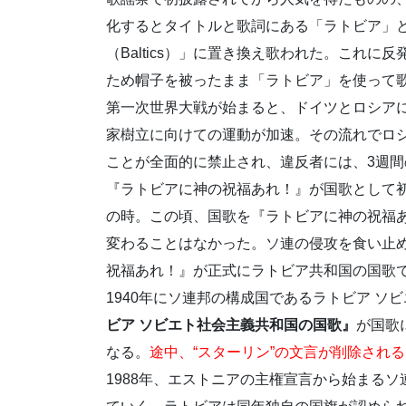
化するとタイトルと歌詞にある「ラトビア」
（Baltics）」に置き換え歌われた。これ
ため帽子を被ったまま「ラトビア」を使って
第一次世界大戦が始まると、ドイツとロシア
家樹立に向けての運動が加速。その流れでロ
ことが全面的に禁止され、違反者には、3週間
『ラトビアに神の祝福あれ！』が国歌として初め
の時。この頃、国歌を『ラトビアに神の祝福
変わることはなかった。ソ連の侵攻を食い止め
祝福あれ！』が正式にラトビア共和国の国歌
1940年にソ連邦の構成国であるラトビア ソビ
ビア ソビエト社会主義共和国の国歌』
が国歌
なる。
途中、“スターリン”の文言が削除され
1988年、エストニアの主権宣言から始まる