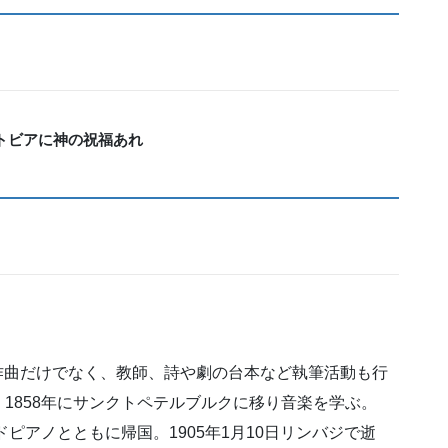
トビアに神の祝福あれ
。作曲だけでなく、教師、詩や劇の台本など執筆活動も行
1858年にサンクトペテルブルクに移り音楽を学ぶ。
ドピアノとともに帰国。1905年1月10日リンバジで逝