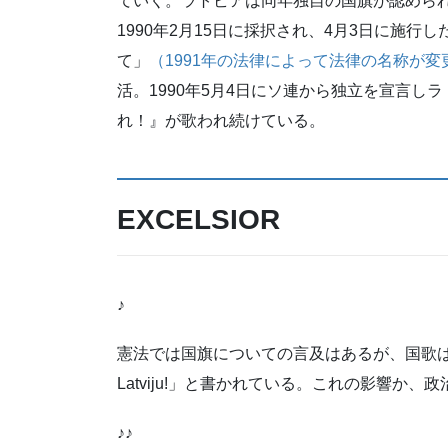
ていく。ラトビアは同年独自の国旗が認めら
1990年2月15日に採択され、4月3日に施
て」
（1991年の法律によって法律の名称が変
活。1990年5月4日にソ連から独立を宣言
れ！』が歌われ続けている。
EXCELSIOR
♪
憲法では国旗についての言及はあるが、国歌はない。
Latviju!」と書かれている。これの影響か
♪♪