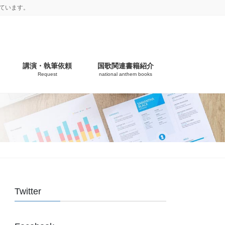
ています。
講演・執筆依頼
国歌関連書籍紹介
Request
national anthem books
Twitter