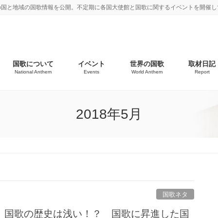
の国と地域の国歌情報を公開。不定期に各国大使館と国歌に関するイベントを開催し
国歌について
イベント
世界の国歌
取材日記
National Anthem
Events
World Anthem
Report
2018年5月
国歌ネタ
 国歌の歴史は浅い！？ 国歌に昇進した国