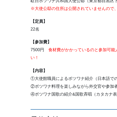
駐日ボツワナ共和国大使公邸（東京都目黒区
※大使公邸の住所は公開されていませんので
【定員】
22名
【参加費】
7500円
食材費がかかっているのと参加可能
い！
【内容】
①大使館職員によるボツワナ紹介（日本語で
②ボツワナ料理を楽しみながら外交官や参加
④ボツワナ国歌の紹介&国歌斉唱（カタカナ