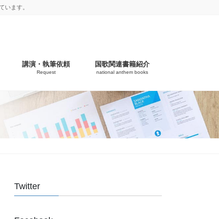
ています。
講演・執筆依頼
国歌関連書籍紹介
Request
national anthem books
Twitter