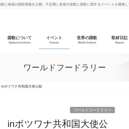
の国と地域の国歌情報を公開。不定期に各国大使館と国歌に関するイベントを開催し
国歌について
イベント
世界の国歌
取材日記
National Anthem
Events
World Anthem
Report
ワールドフードラリー
inボツワナ共和国大使公邸
ワールドフードラリー
 inボツワナ共和国大使公