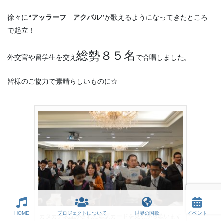
徐々に
“アッラーフ アクバル”
が歌えるようになってきたところ
で起立！
総勢８５名
外交官や留学生を交え
で合唱しました。
皆様のご協力で素晴らしいものに☆
HOME
プロジェクトについて
世界の国歌
イベント
カタカナ表記がされた歌詞カードを見ながら歌います