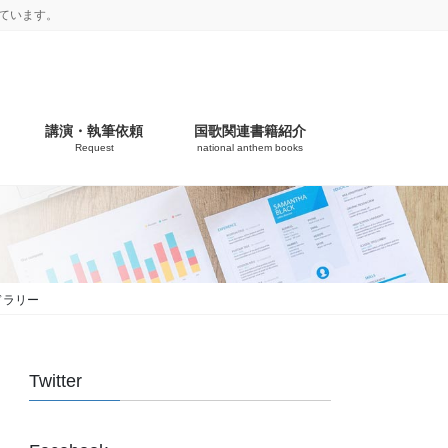
ています。
講演・執筆依頼
国歌関連書籍紹介
Request
national anthem books
ドラリー
Twitter