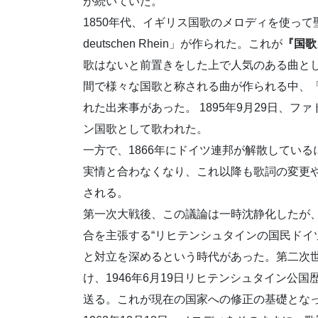
が続いていた。
1850年代、イギリス国歌のメロディを使って聖職者の
deutschen Rhein」が作られた。これが
『国歌
歌はないと前置きをした上で人気のある曲として「Ob
間で様々な国歌と称される曲が作られる中、「Oben
れた出来事があった。 1895年9月29日、
ン国歌として歌われた。
一方で、1866年にドイツ連邦が解散してい
実情と合わなくなり、これ以降も歌詞の変更
される。
第一次大戦後、この議論は一時沈静化したが、
合を主張する“リヒテンシュタインの国民ドイ
と対立を深めるという時代があった。第二次
け、1946年6月19日リヒテンシュタイン公
送る。これが現在の国家への修正の基礎とな