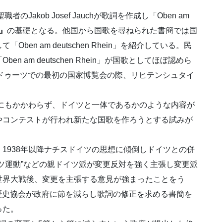
Jakob Josef Jauchが歌詞を作成し「Oben am
』
の基礎となる。他国から国歌を尋ねられた書簡では国
en am deutschen Rhein」を紹介している。民
 am deutschen Rhein」が国歌としてほぼ認めら
ファドゥーツでの最初の国家博覧会の際、リヒテンシュタイ
るにもかかわらず、ドイツと一体であるかのような内容が
やコンテストが行われ新たな国歌を作ろうとする試みが
1938年以降ナチスドイツの思想に傾倒しドイツとの併
ツ運動”などの親ドイツ派が変更反対を強く主張し変更派
世界大戦後、変更を主張する意見が強まったことをう
国歴史協会が政府に節を減らし歌詞の修正を求める書簡を
った。