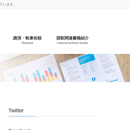
ています。
講演・執筆依頼
国歌関連書籍紹介
Request
national anthem books
Twitter