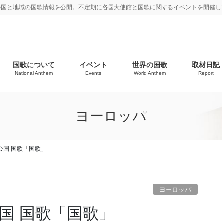
の国と地域の国歌情報を公開。不定期に各国大使館と国歌に関するイベントを開催し
国歌について
イベント
世界の国歌
取材日記
National Anthem
Events
World Anthem
Report
ヨーロッパ
公国 国歌「国歌」
ヨーロッパ
国 国歌「国歌」