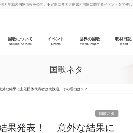
の国と地域の国歌情報を公開。不定期に各国大使館と国歌に関するイベントを開催し
国歌について
イベント
世界の国歌
取材日記
National Anthem
Events
World Anthem
Report
国歌ネタ
意外な結果に主催団体代表者は大歓迎。その理由は？？
国歌ネタ
結果発表！ 意外な結果に