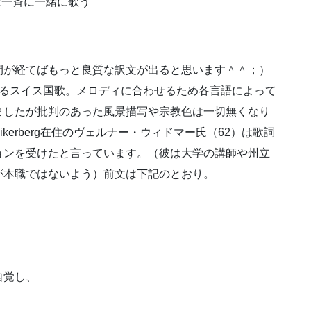
は一斉に一緒に歌う
間が経てばもっと良質な訳文が出ると思います＾＾；）
あるスイス国歌。メロディに合わせるため各言語によって
ましたが批判のあった風景描写や宗教色は一切無くなり
kerberg在住のヴェルナー・ウィドマー氏（62）は歌詞
ョンを受けたと言っています。（彼は大学の講師や州立
が本職ではないよう）前文は下記のとおり。
自覚し、