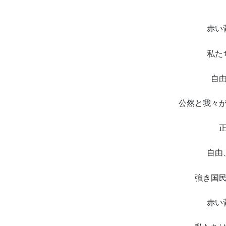
赤い
私た
自
公然と我々
自由
強き国
赤い