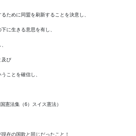
するために同盟を刷新することを決意し、
の下に生きる意思を有し、
し、
と及び
いうことを確信し、
,各国憲法集（6）スイス憲法）
が現在の国歌と同じだったこと！