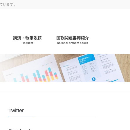
ています。
講演・執筆依頼
国歌関連書籍紹介
Request
national anthem books
Twitter