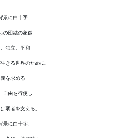
背景に白十字、
ちの団結の象徴
由、独立、平和
が生きる世界のために、
正義を求める
、自由を行使し
民は弱者を支える。
背景に白十字、