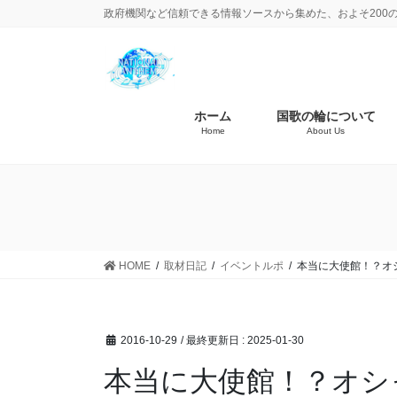
政府機関など信頼できる情報ソースから集めた、およそ200
ホーム
国歌の輪について
Home
About Us
HOME
取材日記
イベントルポ
本当に大使館！？オ
2016-10-29
/ 最終更新日 :
2025-01-30
本当に大使館！？オシ