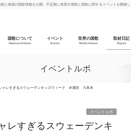
の国と地域の国歌情報を公開。不定期に各国大使館と国歌に関するイベントを開催し
国歌について
イベント
世界の国歌
取材日記
National Anthem
Events
World Anthem
Report
イベントルポ
シャレすぎるスウェーデンキッズウィーク ＠港区 六本木
イベントルポ
ャレすぎるスウェーデンキ