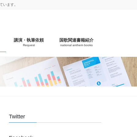
ています。
講演・執筆依頼
国歌関連書籍紹介
Request
national anthem books
Twitter