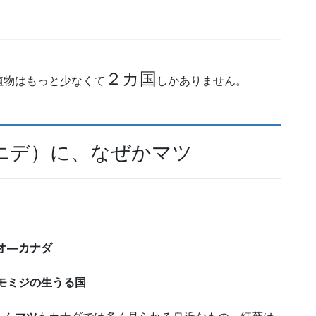
２カ国
植物はもっと少なくて
しかありません。
エデ）に、なぜかマツ
オ―カナダ
モミジの生うる国