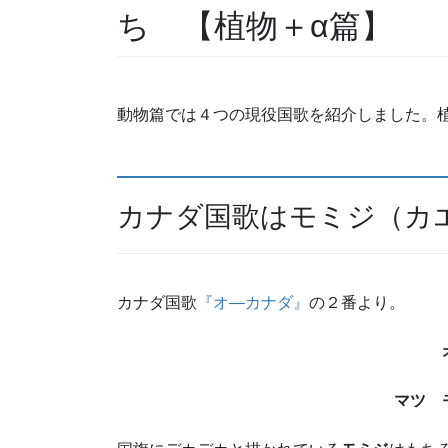
ち 【植物＋α篇】
動物篇では４つの現役国歌を紹介しました。
カナダ国歌はモミジ（カ
カナダ国歌
『オ―カナダ』
の２番より。
マツ 