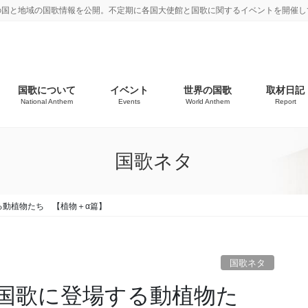
の国と地域の国歌情報を公開。不定期に各国大使館と国歌に関するイベントを開催し
国歌について
イベント
世界の国歌
取材日記
National Anthem
Events
World Anthem
Report
国歌ネタ
る動植物たち 【植物＋α篇】
国歌ネタ
国歌に登場する動植物た