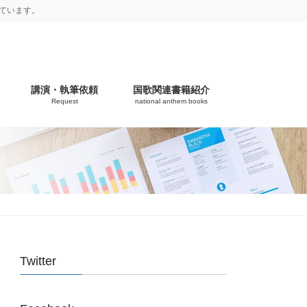
ています。
講演・執筆依頼
国歌関連書籍紹介
Request
national anthem books
Twitter