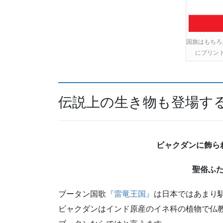
国旗はもちろ
にプリン
伝説上の生き物も登場す
ビャクダンに飾ら
聖俗ふ
ブータン国歌
『雷竜王国』
は日本ではあまり
ビャクダンはインド原産のイネ科の植物で仏