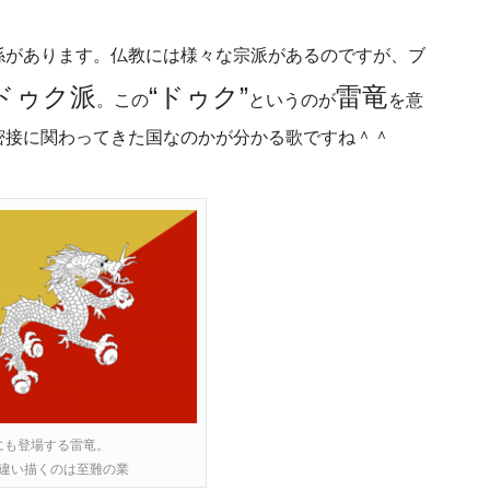
係があります。仏教には様々な宗派があるのですが、ブ
ドゥク派
“ドゥク”
雷竜
。この
というのが
を意
密接に関わってきた国なのかが分かる歌ですね＾＾
にも登場する雷竜。
違い描くのは至難の業