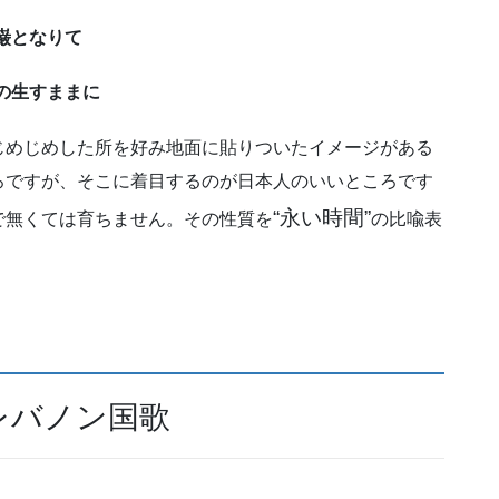
巌となりて
の生すままに
じめじめした所を好み地面に貼りついたイメージがある
ろですが、そこに着目するのが日本人のいいところです
“永い時間”
で無くては育ちません。その性質を
の比喩表
レバノン国歌