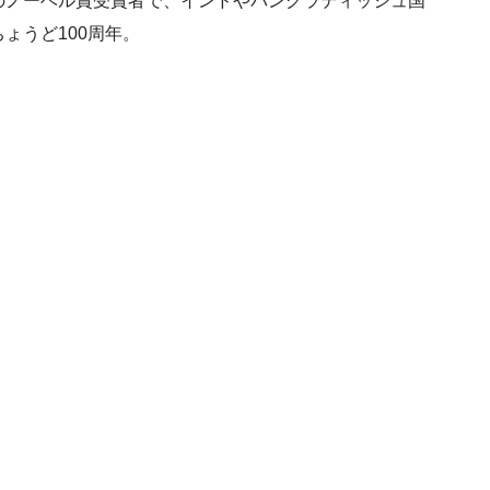
のノーベル賞受賞者で、インドやバングラディッシュ国
ょうど100周年。
。