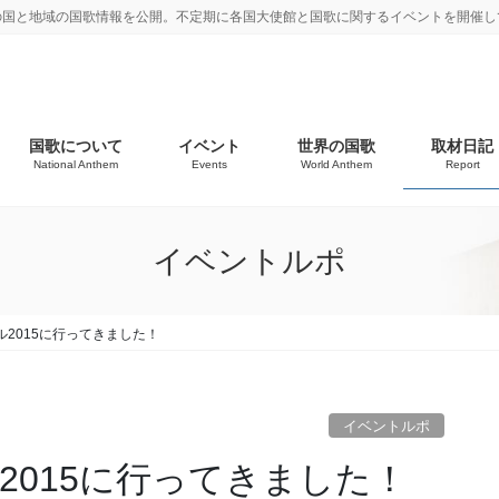
の国と地域の国歌情報を公開。不定期に各国大使館と国歌に関するイベントを開催し
国歌について
イベント
世界の国歌
取材日記
National Anthem
Events
World Anthem
Report
イベントルポ
2015に行ってきました！
イベントルポ
2015に行ってきました！