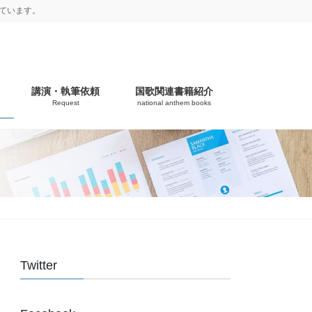
ています。
講演・執筆依頼
国歌関連書籍紹介
Request
national anthem books
Twitter