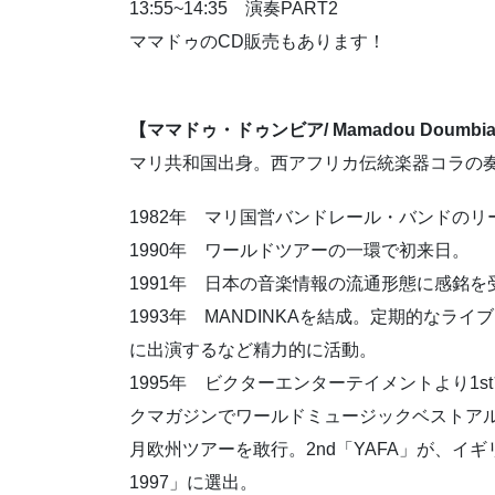
13:55~14:35 演奏PART2
ママドゥのCD販売もあります！
【ママドゥ・ドゥンビア/ Mamadou Doumb
マリ共和国出身。西アフリカ伝統楽器コラの
1982年 マリ国営バンドレール・バンドの
1990年 ワールドツアーの一環で初来日。
1991年 日本の音楽情報の流通形態に感銘
1993年 MANDINKAを結成。定期的な
に出演するなど精力的に活動。
1995年 ビクターエンターテイメントより1st
クマガジンでワールドミュージックベストア
月欧州ツアーを敢行。2nd「YAFA」が、イギリスB
1997」に選出。