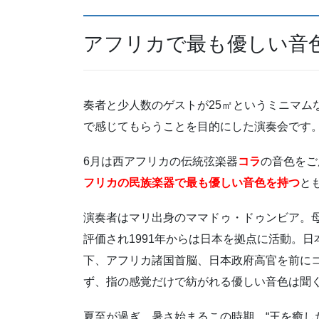
アフリカで最も優しい音
奏者と少人数のゲストが25㎡というミニマム
で感じてもらうことを目的にした演奏会です
6月は西アフリカの伝統弦楽器
コラ
の音色をご
フリカの民族楽器で最も優しい音色を持つ
と
演奏者はマリ出身のママドゥ・ドゥンビア。
評価され1991年からは日本を拠点に活動。日
下、アフリカ諸国首脳、日本政府高官を前に
ず、指の感覚だけで紡がれる優しい音色は聞
夏至が過ぎ、暑さ始まるこの時期、“王を癒し