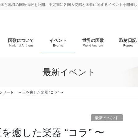
の国と地域の国歌情報を公開。不定期に各国大使館と国歌に関するイベントを開催し
国歌について
イベント
世界の国歌
取材日記
National Anthem
Events
World Anthem
Report
最新イベント
ンサート 〜 王を癒した楽器 “コラ” 〜
最新イベント
を癒した楽器 “コラ” 〜