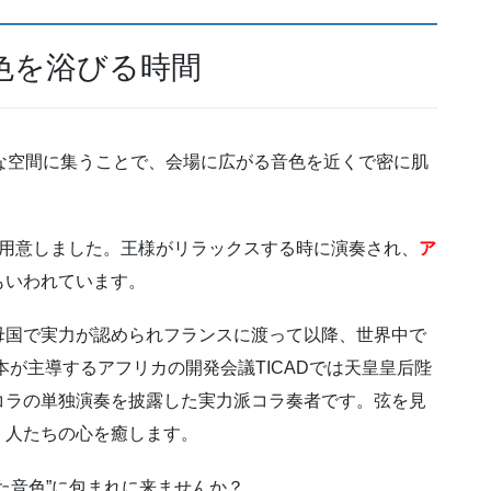
色を浴びる時間
な空間に集うことで、会場に広がる音色を近くで密に肌
。
用意しました。王様がリラックスする時に演奏され、
ア
もいわれています。
母国で実力が認められフランスに渡って以降、世界中で
本が主導するアフリカの開発会議TICADでは天皇皇后陛
コラの単独演奏を披露した実力派コラ奏者です。弦を見
く人たちの心を癒します。
た音色”に包まれに来ませんか？