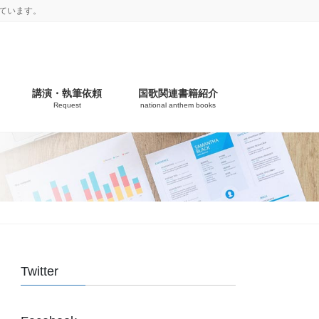
ています。
講演・執筆依頼
国歌関連書籍紹介
Request
national anthem books
Twitter