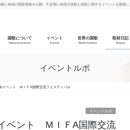
の国と地域の国歌情報を公開。不定期に各国大使館と国歌に関するイベントを開催し
国歌について
イベント
世界の国歌
取材日記
National Anthem
Events
World Anthem
Report
イベントルポ
加イベント ＭＩＦA国際交流フェスティバル
イベントルポ
イベント ＭＩＦA国際交流