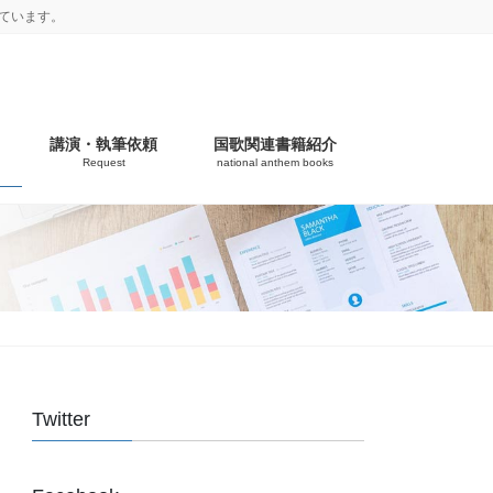
ています。
講演・執筆依頼
国歌関連書籍紹介
Request
national anthem books
Twitter