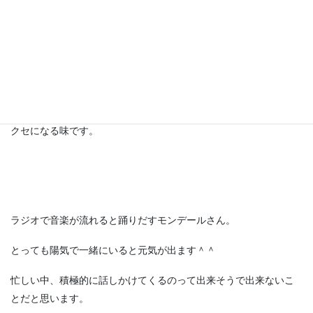
注意したいのは出来立てなのでめちゃくちゃアツイ！
でもウマい！
手で食べないと中の半熟卵が流れ出ちゃうけど、これなら何の心
配も要りません。
クセになる味です。
ラジオで音楽が流れると踊りだすモンデールさん。
とっても陽気で一緒にいると元気が出ます＾＾
忙しい中、積極的に話しかけてくるのって出来そうで出来ないこ
とだと思います。