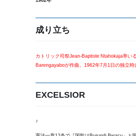
1962年
成り立ち
カトリック司祭Jean-Baptiste Ntahok
Barengayaboが作曲。1962年7月1日の
EXCELSIOR
♪
憲法一章12条で『国歌はBurundi Bwacu