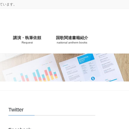
ています。
講演・執筆依頼
国歌関連書籍紹介
Request
national anthem books
Twitter