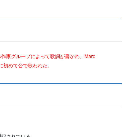
aja率いる作家グループによって歌詞が書かれ、Marc
独立時に初めて公で歌われた。
』と明記されている。