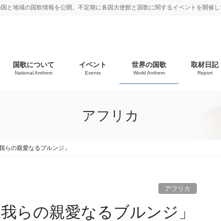
の国と地域の国歌情報を公開。不定期に各国大使館と国歌に関するイベントを開催し
国歌について
イベント
世界の国歌
取材日記
National Anthem
Events
World Anthem
Report
アフリカ
「我らの親愛なるブルンジ」
アフリカ
「我らの親愛なるブルンジ」