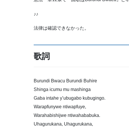
♪♪
法律は確認できなかった。
歌詞
Burundi Bwacu Burundi Buhire
Shinga icumu mu mashinga
Gaba intahe y’ubugabo kubugingo.
Warapfunywe ntiwapfuye,
Warahabishijwe ntiwahababuka.
Uhagurukana, Uhagurukana,