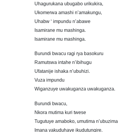
Uhagurukana ubugabo urikukira,
Ukomerwa amashi n’amakungu,
Uhabw ‘ impundu n’abawe
Isamirane mu mashinga.
Isamirane mu mashinga.
Burundi bwacu ragi rya basokuru
Ramutswa intahe n’ibihugu
Ufatanije ishaka n’ubuhizi.
Vuza impundu
Wiganzuye uwakuganza uwakuganza.
Burundi bwacu,
Nkora mutima kuri twese
Tugutuye amaboko, umutima n’ubuzima
Imana yakuduhaye ikudutungire.