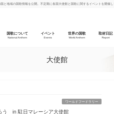
の国と地域の国歌情報を公開。不定期に各国大使館と国歌に関するイベントを開催し
国歌について
イベント
世界の国歌
取材日記
National Anthem
Events
World Anthem
Report
大使館
ワールドフードラリー
う in 駐日マレーシア大使館