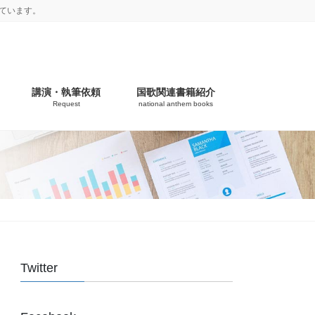
ています。
講演・執筆依頼
国歌関連書籍紹介
Request
national anthem books
Twitter