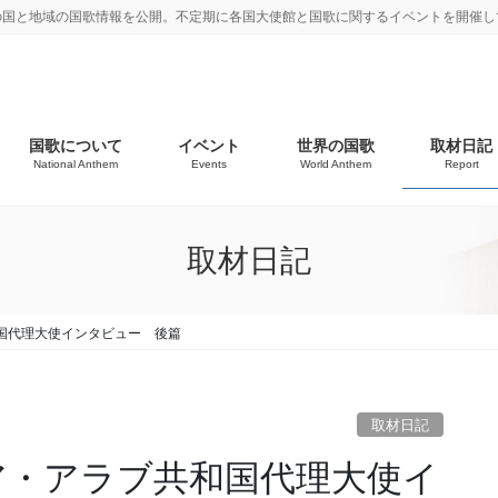
の国と地域の国歌情報を公開。不定期に各国大使館と国歌に関するイベントを開催し
国歌について
イベント
世界の国歌
取材日記
National Anthem
Events
World Anthem
Report
取材日記
国代理大使インタビュー 後篇
取材日記
ア・アラブ共和国代理大使イ