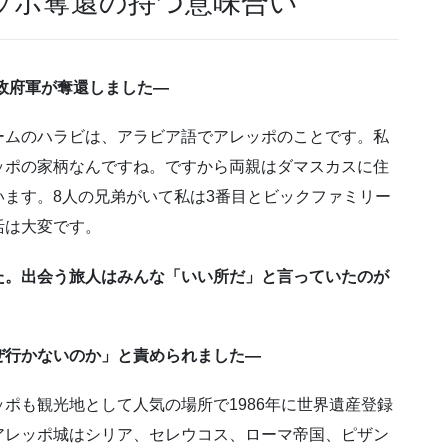
ッポ奪還の持つ意味合い
政府軍が奪還しました―
ームのハラビは、アラビア語でアレッポのことです。私
ッポの家柄なんですね。ですから両親はダマスカスに住
ます。8人の兄弟がいて私は3番目とビックファミリー
活は大変です。
た。出会う旅人はみんな「いい所だ」と言っていたのが
ぜ行かないのか」と責められました―
ポも観光地として人気の場所で1986年に世界遺産登録
アレッポ城はシリア、セレウコス、ローマ帝国、ピザン