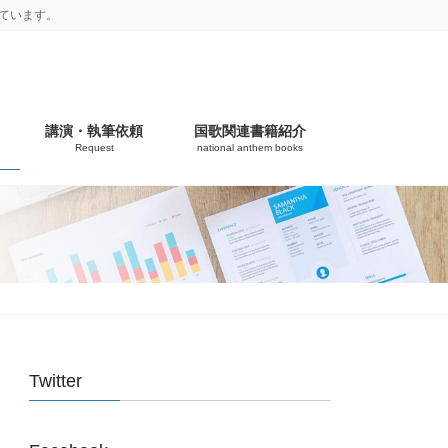
ています。
講演・執筆依頼
国歌関連書籍紹介
Request
national anthem books
Twitter