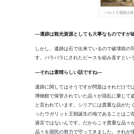
パルミラ遺跡は保
―遺跡は観光資源としても大事なものですが
しかし、遺跡は石で出来ているので破壊前の
す。バラバラにされたピースを組み直すとい
―それは素晴らしい話ですね―
遺跡に関してはそうですが問題はそれだけで
博物館で保管されていた品々が混乱に乗じて
と言われています。シリアには貴重な品がた
ったウガリット王朝誕生の地であることはご
過言ではないんです。だからこそ貴重な品々
品々を国民の努力で守ってきました。それが