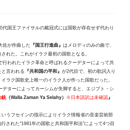
の初代国王ファイサルの戴冠式には国歌が存在せず代わり
大佐が作曲した
『国王行進曲』
はメロディのみの曲で、
奏された。これがイラク最初の国歌となる。
導で行われたイラク革命と呼ばれるクーデターによって共
たと言われる
『共和国の平和』
が2代目で、初の歌詞入り
、イラク国歌史上唯一のイラク人が作った国歌だった。
クーデターによってカーシムが失脚すると、エジプト・シ
の銃
（Walla Zaman Ya Selahy）
※日本語訳は未確認
』
というフセインの指示によりイラク情報省の音楽芸術部
施行された“1981年の国歌と共和国平和法”によって4つ目