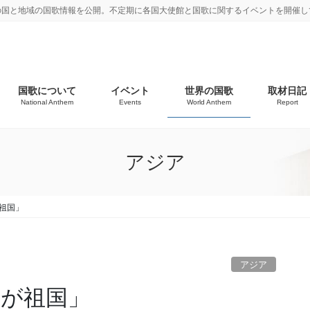
の国と地域の国歌情報を公開。不定期に各国大使館と国歌に関するイベントを開催し
国歌について
イベント
世界の国歌
取材日記
National Anthem
Events
World Anthem
Report
アジア
祖国」
アジア
我が祖国」