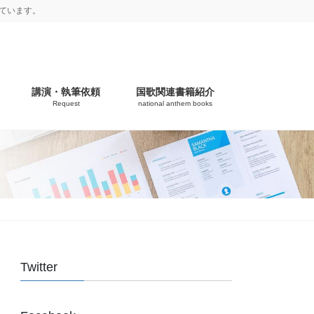
ています。
講演・執筆依頼
国歌関連書籍紹介
Request
national anthem books
Twitter