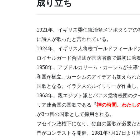
成り立ち
1921年、イギリス委任統治領メソポタミア
に詩人が歌ったと言われている。
1924年、イギリス人将校ゴールドフィールド
ロイヤルガード合唱団が国防省前で最初に演
1958年、アブドルカリーム・カーシムが主
和国が樹立。カーシムのアイデアも加えられ
国歌となる。イラク人のルイリリーが作曲し
1963年、親エジプト派とバアス党将校団の
リア連合国の国歌である
『
神の時間、わたし
が3つ目の国歌として採用される。
フセイン政権下になり、独自の国歌が必要だ
門がコンテストを開催。1981年7月17日より