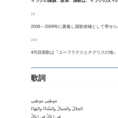
イラクの国旗、紋章、国歌は、イラクの人々
♪♪
2008～2009年に募集し国歌候補として寄せら
♪♪♪
4代目国歌は『ユーフラテスとチグリスの地
歌詞
مَوطِنِي مَوطِنِي
الجلالُ والجمالُ والسَّنَاءُ والبَهَاءُ
في رُبَاكْ في رُبَاكْ