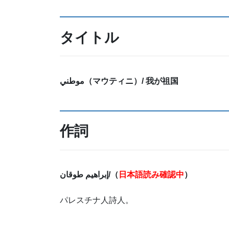
タイトル
موطني
（マウティニ
）/ 我が祖国
作詞
طوقان
إبراهيم
/
（
日本語読み確認中
）
パレスチナ人詩人。