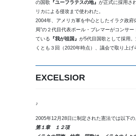
の国歌
『ユーフラテスの地』
が正式に採用され
リカによる侵攻まで使われた。
2004年、アメリカ軍を中心としたイラク政
局”の２代目代表ポール・ブレマーがコンサー
ている
『我が祖国』
が5代目国歌として採用。
くとも３回（2020年時点）、議会で取り上げ
EXCELSIOR
♪
2005年12月28日に制定された憲法では以
第１章 １２項