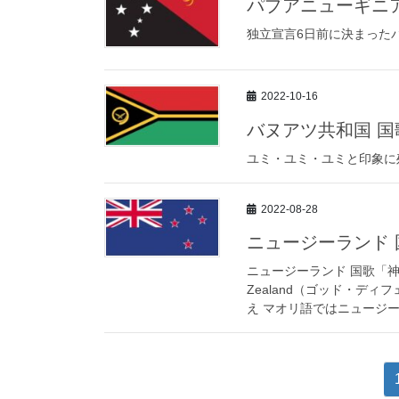
パプアニューギニ
独立宣言6日前に決まった
2022-10-16
バヌアツ共和国 国
ユミ・ユミ・ユミと印象に
2022-08-28
ニュージーランド
ニュージーランド 国歌「神よ
Zealand（ゴッド・ディ
え マオリ語ではニュージーラ