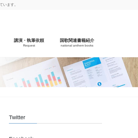
ています。
講演・執筆依頼
国歌関連書籍紹介
Request
national anthem books
Twitter