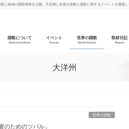
の国と地域の国歌情報を公開。不定期に各国大使館と国歌に関するイベントを開催し
国歌について
イベント
世界の国歌
取材日記
National Anthem
Events
World Anthem
Report
大洋州
世界の国歌
能者のためのツバル」