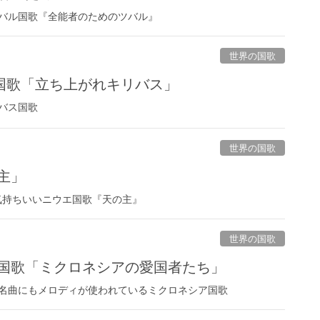
バル国歌『全能者のためのツバル』
世界の国歌
国歌「立ち上がれキリバス」
バス国歌
世界の国歌
主」
り返しが気持ちいいニウエ国歌『天の主』
世界の国歌
 国歌「ミクロネシアの愛国者たち」
名曲にもメロディが使われているミクロネシア国歌