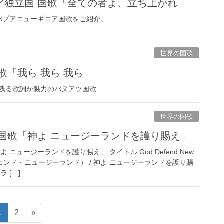
ア独立国 国歌「全ての者よ、立ち上がれ」
パプアニューギニア国歌をご紹介。
世界の国歌
歌「我ら 我ら 我ら」
残る歌詞が魅力のバヌアツ国歌
世界の国歌
 国歌「神よ ニュージーランドを護り賜え」
 ニュージーランドを護り賜え」 タイトル God Defend New
フェンド・ニュージーランド） / 神よ ニュージーランドを護り賜
 […]
1
2
»