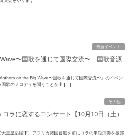
講演会をやります
最新イベント
he Big Wave〜国歌を通じて国際交流〜 国歌音源
hem on the Big Wave〜国歌を通じて国際交流〜』のイベン
国歌のメロディを聞くことが出 […]
その他
mbia コラに恋するコンサート【10月10日（土）
で天皇皇后陛下、アフリカ諸国首脳を前にコラの単独演奏を披露