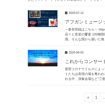
2020-07-12
アフガンミュージ
～参加登録はこちら～ https:
品々と音楽の饗宴 100
国。そんな国から届いた無 [
2020-06-02
これからコンサー
新型コロナウイルスによっ
トたちは表現の場を奪われ
れる中、演奏会場など“三密
«
1