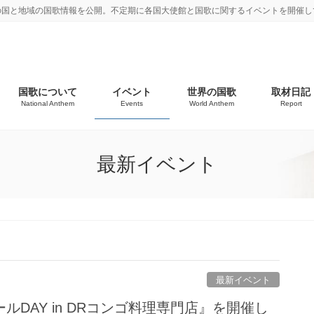
の国と地域の国歌情報を公開。不定期に各国大使館と国歌に関するイベントを開催し
国歌について
イベント
世界の国歌
取材日記
National Anthem
Events
World Anthem
Report
最新イベント
最新イベント
ルDAY in DRコンゴ料理専門店』を開催し