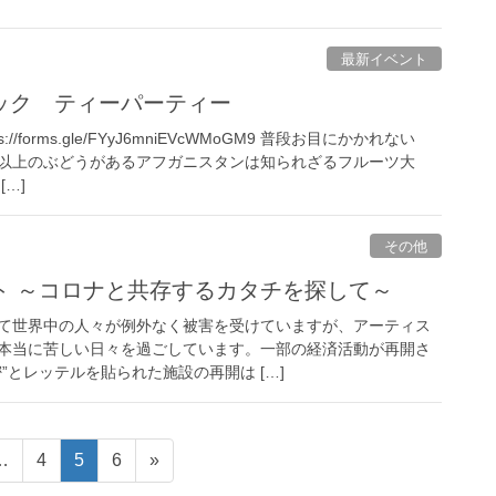
最新イベント
ック ティーパーティー
//forms.gle/FYyJ6mniEVcWMoGM9 普段お目にかかれない
種類以上のぶどうがあるアフガニスタンは知られざるフルーツ大
…]
その他
ト ～コロナと共存するカタチを探して～
て世界中の人々が例外なく被害を受けていますが、アーティス
本当に苦しい日々を過ごしています。一部の経済活動が再開さ
”とレッテルを貼られた施設の再開は […]
…
4
5
6
»