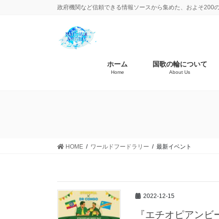
政府機関など信頼できる情報ソースから集めた、およそ200
ホーム
国歌の輪について
Home
About Us
HOME
ワールドフードラリー
最新イベント
2022-12-15
『エチオピアンビー