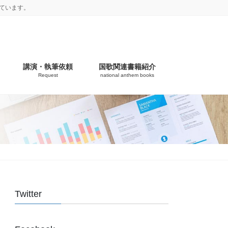
ています。
講演・執筆依頼
国歌関連書籍紹介
Request
national anthem books
Twitter