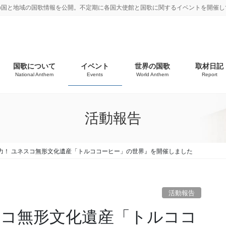
の国と地域の国歌情報を公開。不定期に各国大使館と国歌に関するイベントを開催し
国歌について
イベント
世界の国歌
取材日記
National Anthem
Events
World Anthem
Report
活動報告
力！ ユネスコ無形文化遺産「トルココーヒー」の世界』を開催しました
活動報告
スコ無形文化遺産「トルココ