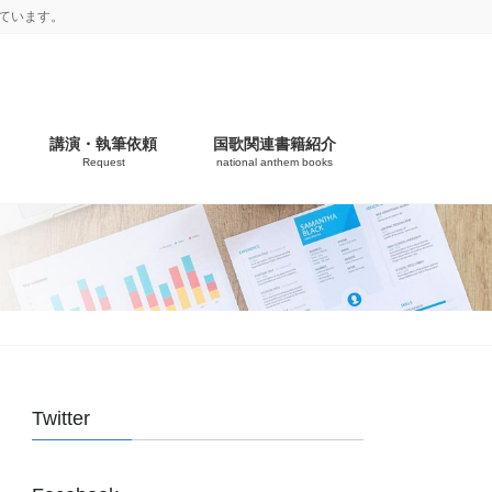
ています。
講演・執筆依頼
国歌関連書籍紹介
Request
national anthem books
Twitter