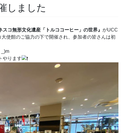
催しました
ユネスコ無形文化遺産「トルココーヒー」の世界』
がUCC
コ大使館のご協力の下で開催され、参加者の皆さんは初
_)m
トやります