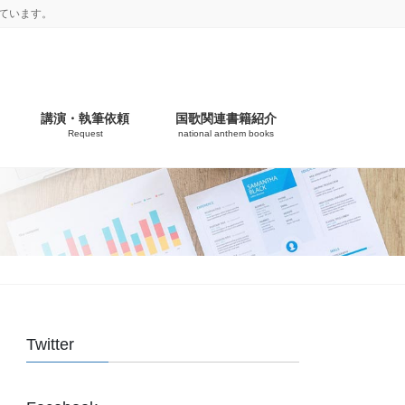
ています。
講演・執筆依頼
国歌関連書籍紹介
Request
national anthem books
Twitter