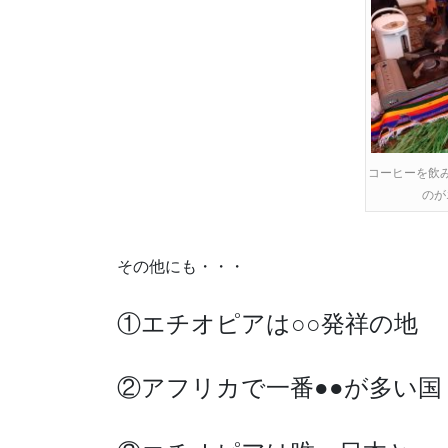
コーヒーを飲
のが
その他にも・・・
①エチオピアは○○発祥の地
②アフリカで一番●●が多い国