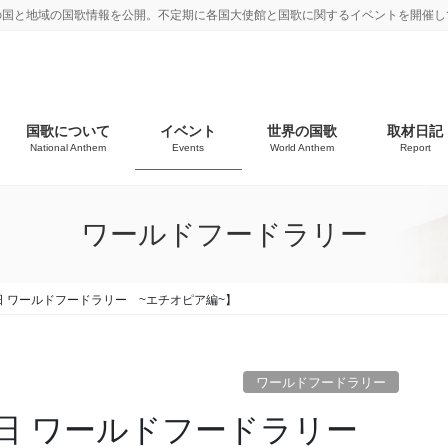
の国と地域の国歌情報を公開。不定期に各国大使館と国歌に関するイベントを開催し
国歌について
イベント
世界の国歌
取材日記
National Anthem
Events
World Anthem
Report
ワールドフードラリー
 ワールドフードラリー ~エチオピア編~】
ワールドフードラリー
日 ワールドフードラリー