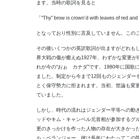
ます。当時の歌詞を見ると
「“Thy” brow is crown’d with leaves of red and
となっており性別に言及していません。この
その後いくつかの英訳歌詞が出ますがどれも
界大戦の傷が癒えぬ1927年、わずかな変更
れが今の“おぉ カナダ”です。1980年に国
ました。制定から今まで12回ものジェンダー
とく保守勢力に拒まれます。当初、世論も変更
ていました。
しかし、時代の流れはジェンダー平等への動
ッドやキム・キャンベル元首相が参加するグ
更のきっかけを作った人物の存在が大きかっ
ル・ベランジャー。彼は長年にわたってこの問