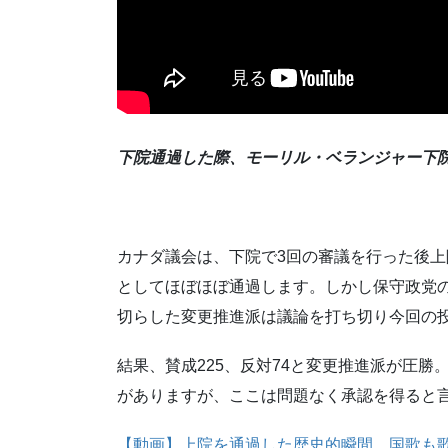
下院通過した際、モーリル・ベランジャー下
カナダ議会は、下院で3回の審議を行った後
としてほぼほぼ通過します。しかし保守政党の
切らした変更推進派は議論を打ち切り今回の
結果、賛成225、反対74と変更推進派が圧
がありますが、ここは問題なく承認を得ると
【動画】上院を通過した歴史的瞬間。国歌も