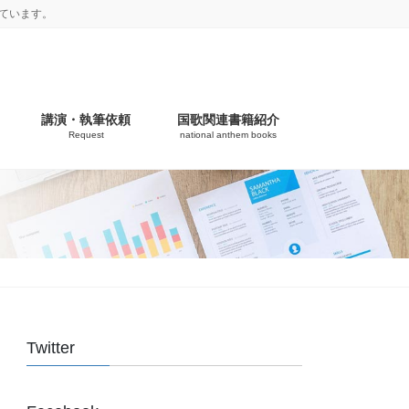
ています。
講演・執筆依頼
国歌関連書籍紹介
Request
national anthem books
Twitter