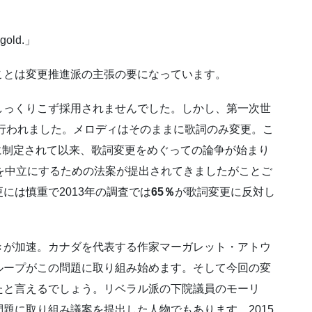
 gold.」
ことは変更推進派の主張の要になっています。
しっくりこず採用されませんでした。しかし、第一次世
が行われました。メロディはそのままに歌詞のみ変更。こ
歌に制定されて以来、歌詞変更をめぐっての論争が始まり
を中立にするための法案が提出されてきましたがことご
には慎重で2013年の調査では
65％
が歌詞変更に反対し
きが加速。カナダを代表する作家マーガレット・アトウ
ループがこの問題に取り組み始めます。そして今回の変
たと言えるでしょう。リベラル派の下院議員のモーリ
題に取り組み議案を提出した人物でもあります。2015