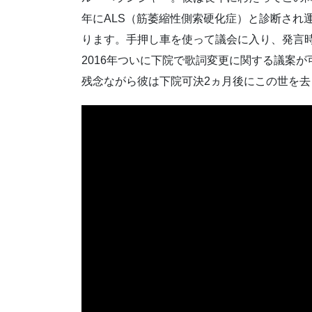
年にALS（筋萎縮性側索硬化症）と診断され
ります。手押し車を使って議会に入り、発言
2016年ついに下院で歌詞変更に関する議案
残念ながら彼は下院可決2ヵ月後にこの世を去