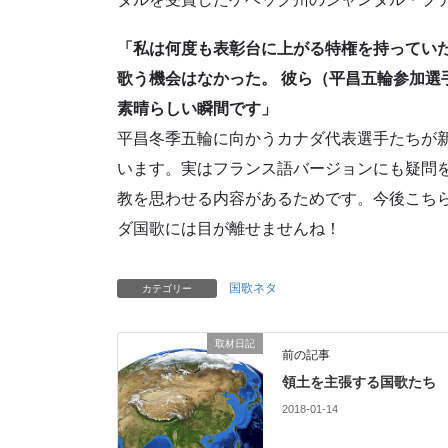
「私は何度も表彰台に上がる特権を持っていた
歌う機会はなかった。 彼ら（平昌五輪参加選
素晴らしい瞬間です」
平昌冬季五輪に向かうカナダ代表選手たちが
います。実はフランス語バージョンにも疑問
教を思わせる内容があるためです。今後こち
ダ国歌には目が離せませんね！
国歌ネタ
カテゴリー
取材日記
前の記事
領土を主張する国歌たち
2018-01-14