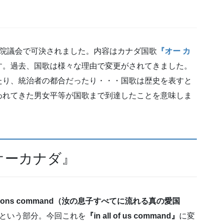
上院議会で可決されました。内容はカナダ国歌
『オー カ
す。過去、国歌は様々な理由で変更がされてきました。
たり、統治者の都合だったり・・・国歌は歴史を表すと
われてきた男女平等が国歌まで到達したことを意味しま
オーカナダ』
 all thy sons command（汝の息子すべてに流れる真の愛国
という部分。今回これを
『in all of us command』
に変