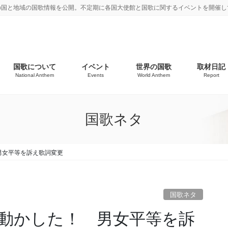
の国と地域の国歌情報を公開。不定期に各国大使館と国歌に関するイベントを開催し
国歌について
イベント
世界の国歌
取材日記
National Anthem
Events
World Anthem
Report
国歌ネタ
男女平等を訴え歌詞変更
国歌ネタ
動かした！ 男女平等を訴