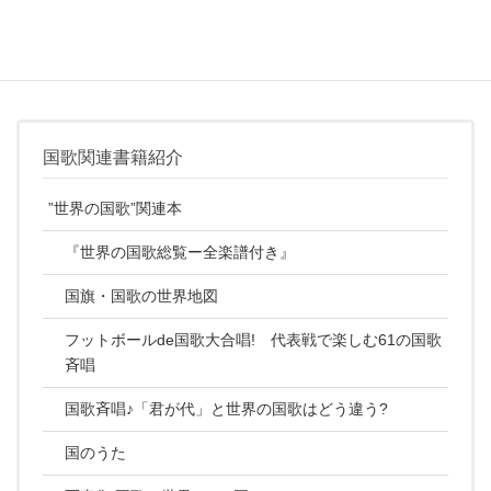
一部主観が入り憶測で語られる部分もあるので読む際は注意が必
要。
国歌関連書籍紹介
”世界の国歌”関連本
『世界の国歌総覧ー全楽譜付き』
国旗・国歌の世界地図
フットボールde国歌大合唱! 代表戦で楽しむ61の国歌
斉唱
国歌斉唱♪「君が代」と世界の国歌はどう違う?
国のうた