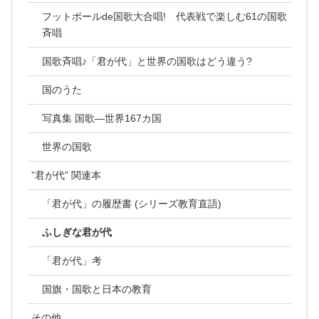
フットボールde国歌大合唱! 代表戦で楽しむ61の国歌
斉唱
国歌斉唱♪「君が代」と世界の国歌はどう違う?
国のうた
写真集 国歌―世界167カ国
世界の国歌
”君が代” 関連本
「君が代」の履歴書 (シリーズ教育直語)
ふしぎな君が代
「君が代」考
国旗・国歌と日本の教育
その他