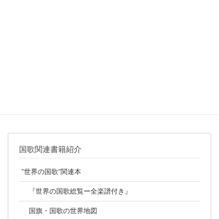
君が代を知る上で最適な入門書。
君が代が持つ６つの問題を章立てしてわかりやすく解説。
問題を分析するだけでなく、今後どのような解決方法があるのか
を示す。
解決策がはっきりされないことが多い君が代の将来について、
濁さず著者自身の意見を書いている点が潔くて好感が持てる。
国歌関連書籍紹介
”世界の国歌”関連本
『世界の国歌総覧ー全楽譜付き』
国旗・国歌の世界地図