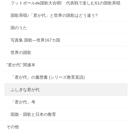
フットボールde国歌大合唱! 代表戦で楽しむ61の国歌斉唱
国歌斉唱♪「君が代」と世界の国歌はどう違う?
国のうた
写真集 国歌―世界167カ国
世界の国歌
”君が代” 関連本
「君が代」の履歴書 (シリーズ教育直語)
ふしぎな君が代
「君が代」考
国旗・国歌と日本の教育
その他