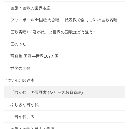
国旗・国歌の世界地図
フットボールde国歌大合唱! 代表戦で楽しむ61の国歌斉唱
国歌斉唱♪「君が代」と世界の国歌はどう違う?
国のうた
写真集 国歌―世界167カ国
世界の国歌
”君が代” 関連本
「君が代」の履歴書 (シリーズ教育直語)
ふしぎな君が代
「君が代」考
国旗・国歌と日本の教育