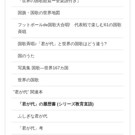
『世界の国歌総覧ー全楽譜付き』
国旗・国歌の世界地図
フットボールde国歌大合唱! 代表戦で楽しむ61の国歌
斉唱
国歌斉唱♪「君が代」と世界の国歌はどう違う?
国のうた
写真集 国歌―世界167カ国
世界の国歌
”君が代” 関連本
「君が代」の履歴書 (シリーズ教育直語)
ふしぎな君が代
「君が代」考