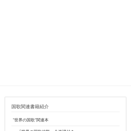
君が代の問題点を中立的な立場で解説。
様々な学者たちが発してきた主張を論理的に分析しており勉強に
なる。
後半は著者の国歌に対する思いが記載されている。
”君が代”を歌うことに懐疑的な意見を持っているようだが、
それを感じさせない”君が代”分析は素晴らしい。
国歌関連書籍紹介
”世界の国歌”関連本