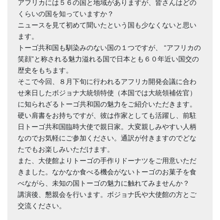
アフリカには５６の国と地域がありますが、皆さんはどの
くらいの国を知っていますか？
ニュースを見て初めて聞いたという国も少なくないと思い
ます。
トーゴ共和国も馴染みのない国の１つですが、 “アフリカの
笑顔”と称される魅力溢れる国で日本とも６０年近い国交の
歴史をもちます。
そこで今回、８月下旬に行われるアフリカ開発会議に合わ
せ来日したボジョナ大統領特使（本国では大統領補佐官）
に知られざるトーゴ共和国の魅力をご紹介いただきます。
硬い肩書をお持ちですが、彼は作家としても活躍し、前駐
日トーゴ共和国臨時大使で親日家。大変親しみやすい人柄
なのでお気軽にご参加ください。通訳が付きますのでどな
たでもお楽しみいただけます。
また、大使館よりトーゴの手作りドーナツをご用意いただ
きました。なかなか食べる機会がないトーゴのお菓子を食
べながら、未知の国トーゴの魅力に触れてみませんか？
講演後、懇親会を行います。ボジョナ氏や大使館の方とご
交流ください。