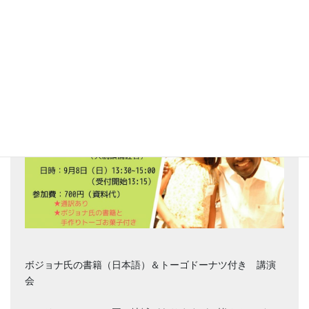
アフリカの笑顔 トーゴ共和国を知ろ
う～トーゴの手作りお菓子を食べな
がら～
ボジョナ氏の書籍（日本語）＆トーゴドーナツ付き 講演
会