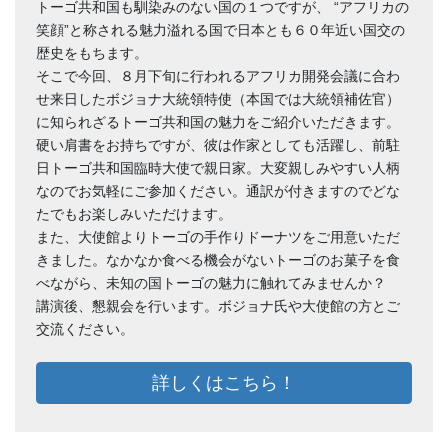
トーゴ共和国も馴染みのない国の１つですが、 “アフリカの
笑顔”と称される魅力溢れる国で日本とも６０年近い国交の
歴史をもちます。
そこで今回、８月下旬に行われるアフリカ開発会議に合わ
せ来日したボジョナ大統領特使（本国では大統領補佐官）
に知られざるトーゴ共和国の魅力をご紹介いただきます。
硬い肩書をお持ちですが、彼は作家としても活躍し、前駐
日トーゴ共和国臨時大使で親日家。大変親しみやすい人柄
なのでお気軽にご参加ください。通訳が付きますのでどな
たでもお楽しみいただけます。
また、大使館よりトーゴの手作りドーナツをご用意いただ
きました。なかなか食べる機会がないトーゴのお菓子を食
べながら、未知の国トーゴの魅力に触れてみませんか？
講演後、懇親会を行います。ボジョナ氏や大使館の方とご
交流ください。
詳しくはこちら！