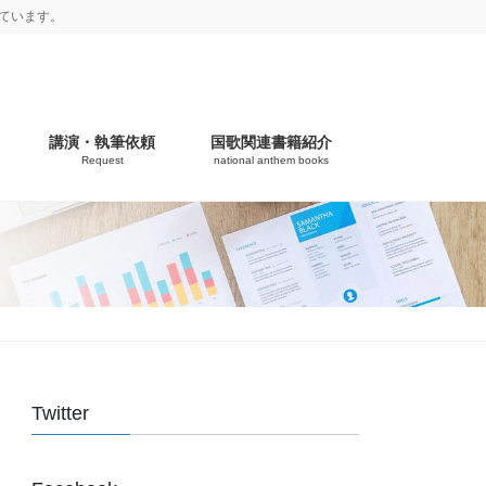
ています。
講演・執筆依頼
国歌関連書籍紹介
Request
national anthem books
Twitter