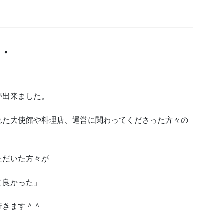
・
が出来ました。
れた大使館や料理店、運営に関わってくださった方々の
ただいた方々が
て良かった」
行きます＾＾