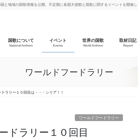
の国と地域の国歌情報を公開。不定期に各国大使館と国歌に関するイベントを開催し
国歌について
イベント
世界の国歌
取材日記
National Anthem
Events
World Anthem
Report
ワールドフードラリー
ードラリー１０回目は・・・シリア！！
ワールドフードラリー
ードラリー１０回目