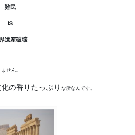
難民
IS
界遺産破壊
りません。
文化の香りたっぷり
な所なんです。