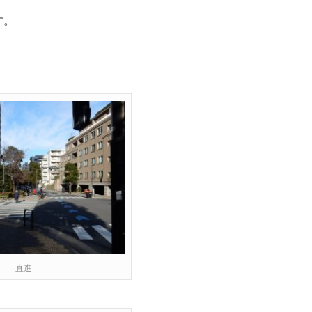
す。
直進