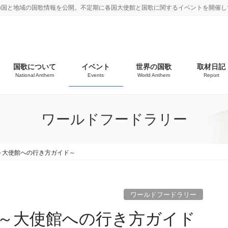
の国と地域の国歌情報を公開。不定期に各国大使館と国歌に関するイベントを開催し
国歌について
イベント
世界の国歌
取材日記
National Anthem
Events
World Anthem
Report
ワールドフードラリー
～大使館への行き方ガイド～
ワールドフードラリー
～大使館への行き方ガイド