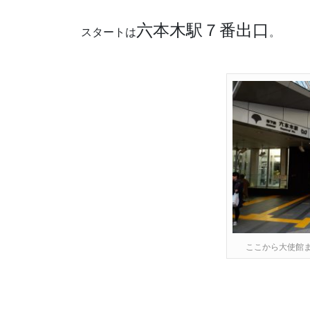
六本木駅７番出口
スタートは
。
ここから大使館ま