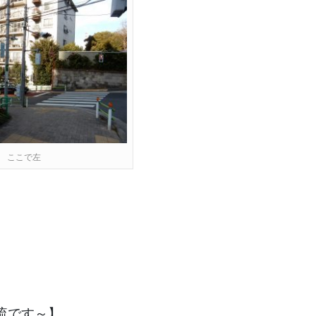
ここで左
流です～】