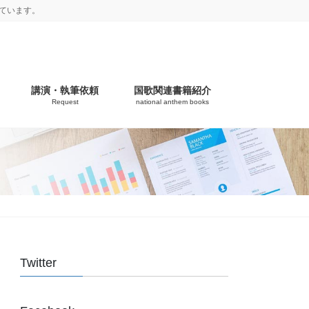
ています。
講演・執筆依頼
国歌関連書籍紹介
Request
national anthem books
Twitter