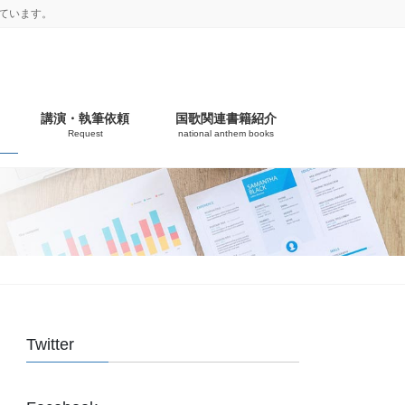
ています。
講演・執筆依頼
国歌関連書籍紹介
Request
national anthem books
Twitter