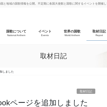
の国と地域の国歌情報を公開。不定期に各国大使館と国歌に関するイベントを開催し
国歌について
イベント
世界の国歌
取材日記
National Anthem
Events
World Anthem
Report
取材日記
追加しました
取材日記
bookページを追加しました