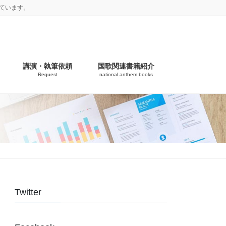
ています。
講演・執筆依頼
国歌関連書籍紹介
Request
national anthem books
Twitter