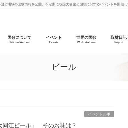
の国と地域の国歌情報を公開。不定期に各国大使館と国歌に関するイベントを開催し
国歌について
イベント
世界の国歌
取材日記
National Anthem
Events
World Anthem
Report
ビール
イベントルポ
大同江ビール」 そのお味は？