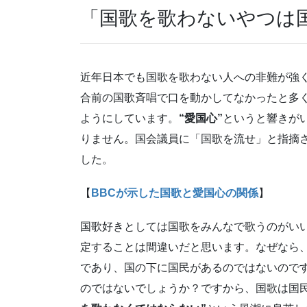
「国歌を歌わないやつは
近年日本でも国歌を歌わない人への非難が強
合前の国歌斉唱で口を動かしてなかったと多
ようにしています。
“愛国心”
というと響きが
りません。国会議員に「国歌を流せ」と指摘さ
した。
【
BBC
が示した国歌と愛国心の関係
】
国歌好きとしては国歌をみんなで歌うのがい
定することは間違いだと思います。なぜなら
であり、国の下に国民があるのではないので
のではないでしょうか？ですから、国歌は国