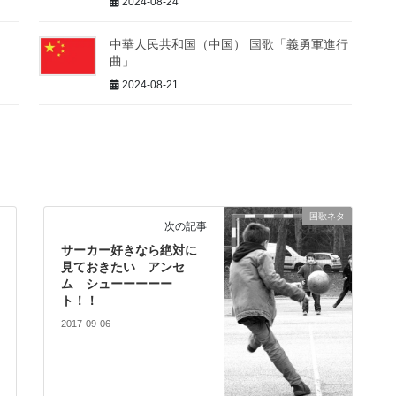
2024-08-24
中華人民共和国（中国） 国歌「義勇軍進行
曲」
2024-08-21
国歌ネタ
次の記事
サーカー好きなら絶対に
見ておきたい アンセ
ム シューーーーー
ト！！
2017-09-06