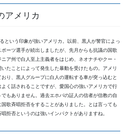
のアメリカ
いるという印象が強いアメリカ。以前、黒人が警官によっ
スポーツ選手が続出しましたが、先月からも抗議の国歌
ジニア州で白人至上主義者をはじめ、ネオナチやクー・
開いたことによって発生した暴動を受けたもの。アメリ
ており、黒人グループに白人の運転する車が突っ込むと
はよく話されることですが、愛国心の強いアメリカで行
うでもありません。過去エホバの証人の信者が信教の自
に国歌斉唱拒否をすることがありました。とは言っても
斉唱拒否というのは強いインパクトがありますね。