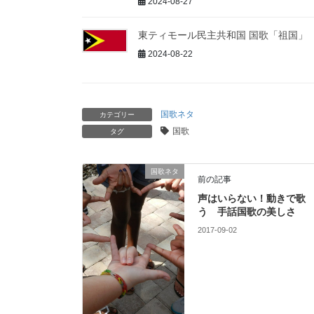
2024-08-27
東ティモール民主共和国 国歌「祖国」
2024-08-22
国歌ネタ
カテゴリー
国歌
タグ
国歌ネタ
前の記事
声はいらない！動きで歌
う 手話国歌の美しさ
2017-09-02