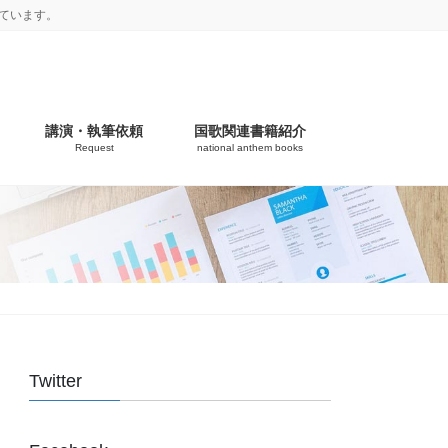
ています。
講演・執筆依頼
国歌関連書籍紹介
Request
national anthem books
Twitter