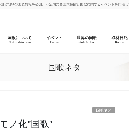
の国と地域の国歌情報を公開。不定期に各国大使館と国歌に関するイベントを開催し
国歌について
イベント
世界の国歌
取材日記
National Anthem
Events
World Anthem
Report
国歌ネタ
国歌ネタ
モノ化”国歌”