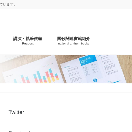
ています。
講演・執筆依頼
国歌関連書籍紹介
Request
national anthem books
Twitter