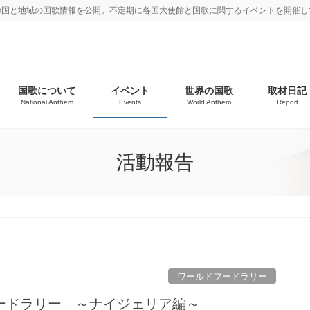
の国と地域の国歌情報を公開。不定期に各国大使館と国歌に関するイベントを開催し
国歌について
イベント
世界の国歌
取材日記
National Anthem
Events
World Anthem
Report
活動報告
ワールドフードラリー
ードラリー ～ナイジェリア編～