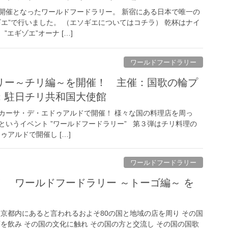
開催となったワールドフードラリー。 新宿にある日本で唯一の
エ”で行いました。 （エソギエについてはコチラ） 乾杯はナイ
 ”エギゾエ”オーナ […]
ワールドフードラリー
リー～チリ編～を開催！ 主催：国歌の輪プ
：駐日チリ共和国大使館
カーサ・デ・エドゥアルドで開催！ 様々な国の料理店を周っ
というイベント ”ワールドフードラリー” 第３弾はチリ料理の
ゥアルドで開催し […]
ワールドフードラリー
！ ワールドフードラリー ～トーゴ編～ を
東京都内にあると言われるおよそ80の国と地域の店を周り その国
を飲み その国の文化に触れ その国の方と交流し その国の国歌