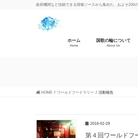
政府機関など信頼できる情報ソースから集めた、およそ200
ホーム
国歌の輪について
Home
About Us
HOME
ワールドフードラリー
活動報告
2016-02-29
第４回ワールドフ