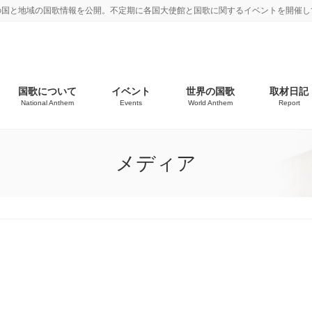
の国と地域の国歌情報を公開。不定期に各国大使館と国歌に関するイベントを開催し
国歌について
イベント
世界の国歌
取材日記
National Anthem
Events
World Anthem
Report
メディア