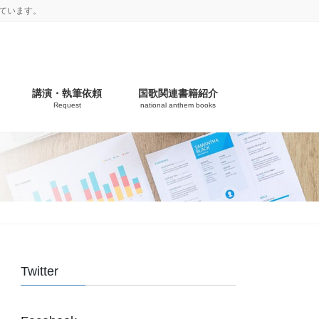
ています。
講演・執筆依頼
国歌関連書籍紹介
Request
national anthem books
Twitter